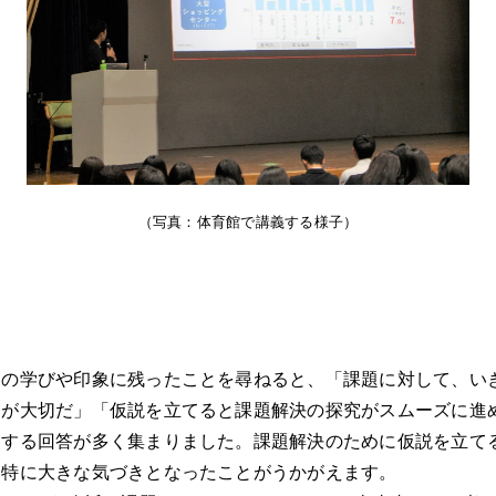
About
News
Company
Solution
Project
Recruit
（写真：体育館で講義する様子）
Contact
JP
EN
ての学びや印象に残ったことを尋ねると、「課題に対して、い
とが大切だ」「仮説を立てると課題解決の探究がスムーズに進
関する回答が多く集まりました。課題解決のために仮説を立て
、特に大きな気づきとなったことがうかがえます。