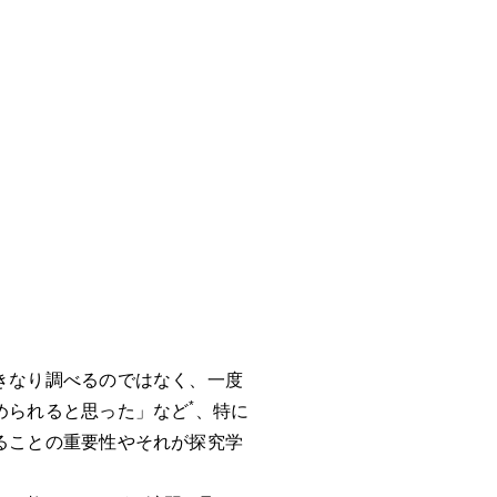
きなり調べるのではなく、一度
*
められると思った」など
、特に
ることの重要性やそれが探究学