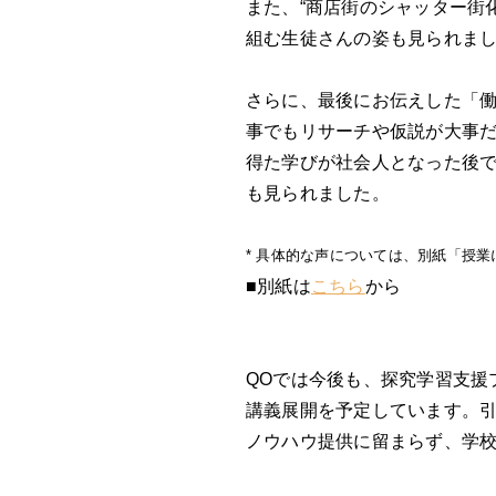
また、“商店街のシャッター街
組む生徒さんの姿も見られま
さらに、最後にお伝えした「
事でもリサーチや仮説が大事
得た学びが社会人となった後
も見られました。
* 具体的な声については、別紙「授
■別紙は
こちら
から
QOでは今後も、探究学習支援
講義展開を予定しています。
ノウハウ提供に留まらず、学