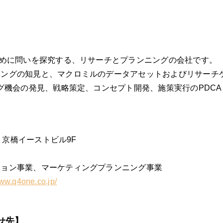
ために問いを探究する、リサーチとプランニングの会社です。
ニングの知見と、マクロミルのデータアセットおよびリサーチ
ング機会の発見、戦略策定、コンセプト開発、施策実行のPDCA
9 京橋イーストビル9F
ション事業、マーケティングプランニング事業
www.q4one.co.jp/
せ先】