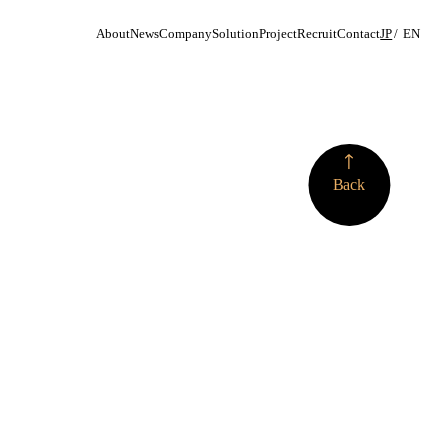
About
News
Company
Solution
Project
Recruit
Contact
JP
EN
More
Back