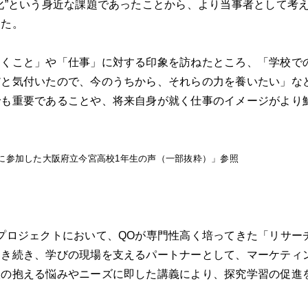
化”という身近な課題であったことから、より当事者として考
した。
働くこと」や「仕事」に対する印象を訪ねたところ、「学校で
だと気付いたので、今のうちから、それらの力を養いたい」な
でも重要であることや、将来自身が就く仕事のイメージがより
業に参加した大阪府立今宮高校1年生の声（一部抜粋）」参照
プロジェクトにおいて、QOが専門性高く培ってきた「リサー
引き続き、学びの現場を支えるパートナーとして、マーケティ
校の抱える悩みやニーズに即した講義により、探究学習の促進