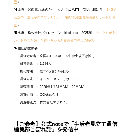
態
」
*4
出典：関西電力株式会社、かんでん WITH YOU、2024年「
SNSで
話題の「進化系クロワッサン」！8種類を編集部が徹底リサーチしま
す
」
*5
出典：株式会社パイロットン、kirei note、2025年「
今、グミがあつ
い！おやつを超えた進化系から新食感まで注目の6選♡
」
*6
検証調査概要
調査対象者：全国の15-69歳 ※中学生以下は除く
回答者数 ：1,236人
割付方法 ：性年代別に均等回収
調査方法 ：インターネットリサーチ
調査期間 ：2026年1月28日(水)～29日(木)
調査企画 ：QO株式会社
調査委託先：株式会社マクロミル
【ご参考】公式noteで「生活者見立て通信
編集部こぼれ話」を発信中