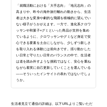
About
「就職活動における「大手志向」「地元志向」の
News
高まりや、昨今の海外旅行離れの動きから、生活
Company
者は大きな変身や劇的な飛躍を積極的に望んでい
ない様子がうかがえます。一方で、進化系クロワ
Solution
ッサンや和菓子×グミといった商品が支持を集め
Project
ているように、クロワッサンやグミなど身近で安
Recruit
心できる要素を土台にしながら、少しずつ新しさ
Contact
を取り入れる体験には前向きです。揺り動かした
い日常と守りたい日常のバランスの中で、生活者
は道を踏み外すような挑戦ではなく、安心を重ね
ながら着実に自己更新していくことを選んでいる
JP
EN
——そういったインサイトの表れではないでしょ
うか。
生活者見立て通信の詳細は、以下URLよりご覧いただ