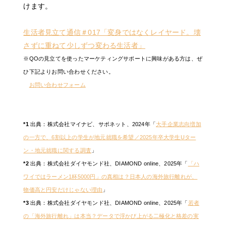
けます。
生活者見立て通信＃017「変身ではなくレイヤード。壊
さずに重ねて少しずつ変わる生活者」
※QOの見立てを使ったマーケティングサポートに興味がある方は、ぜ
ひ下記よりお問い合わせください。
お問い合わせフォーム
*1
出典：株式会社マイナビ、サポネット、2024年「
大手企業志向増加
の一方で、6割以上の学生が地元就職を希望／2025年卒大学生Uター
ン・地元就職に関する調査
」
*2
出典：株式会社ダイヤモンド社、DIAMOND online、2025年「
「ハ
ワイではラーメン1杯5000円」の真相は？日本人の海外旅行離れが、
物価高と円安だけじゃない理由
」
*3
出典：株式会社ダイヤモンド社、DIAMOND online、2025年「
若者
の「海外旅行離れ」は本当？データで浮かび上がる二極化と格差の実